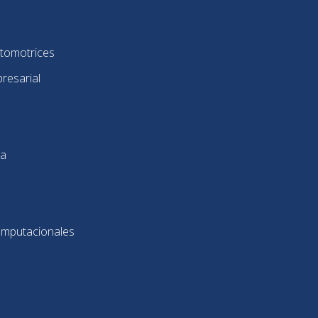
utomotrices
resarial
ca
omputacionales