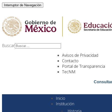
Interruptor de Navegación
Buscar
Type 2 or more
Avisos de Privacidad
characters for results.
Contacto
Portal de Transparencia
TecNM
Consulta
Inicio
Institución
Historia