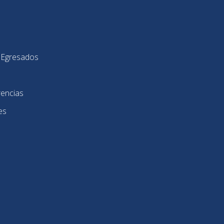
y Egresados
rencias
es