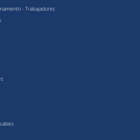
onamiento - Trabajadores
s
es
sables