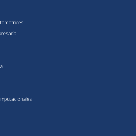
utomotrices
resarial
ca
omputacionales