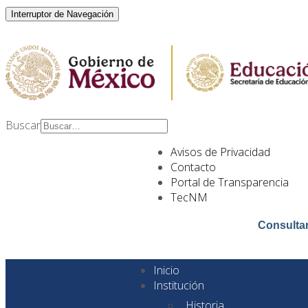
Interruptor de Navegación
Buscar
Type 2 or more
Avisos de Privacidad
characters for results.
Contacto
Portal de Transparencia
TecNM
Consulta
Inicio
Institución
Historia