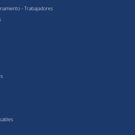
onamiento - Trabajadores
s
es
sables