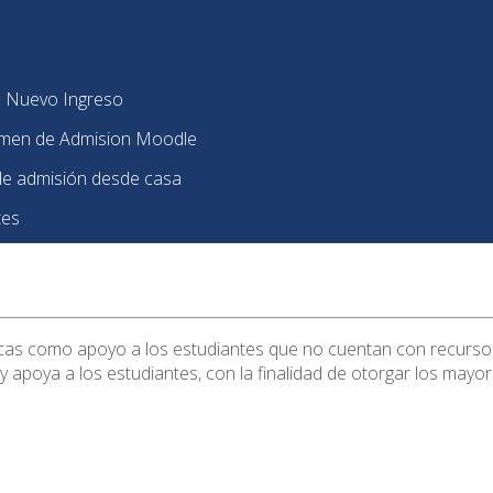
e Nuevo Ingreso
amen de Admision Moodle
e admisión desde casa
tes
becas como apoyo a los estudiantes que no cuentan con recurso
 apoya a los estudiantes, con la finalidad de otorgar los mayor