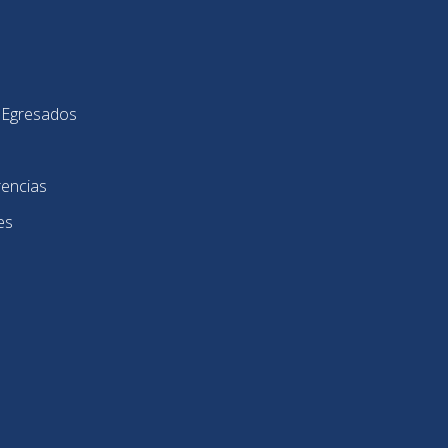
y Egresados
rencias
es