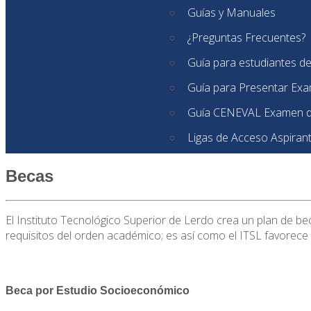
Guías y Manuales
¿Preguntas Frecuentes?
Guía para estudiantes d
Guía para Presentar Ex
Guía CENEVAL Examen d
Ligas de Acceso Aspiran
Becas
El Instituto Tecnológico Superior de Lerdo crea un plan de 
requisitos del orden académico; es así como el ITSL favorece y
Beca por Estudio Socioeconómico