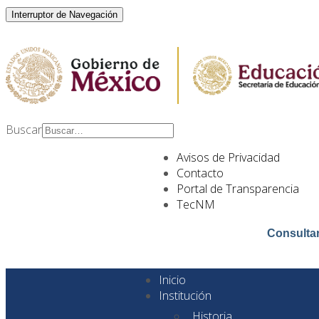
Interruptor de Navegación
Buscar
Type 2 or more
Avisos de Privacidad
characters for results.
Contacto
Portal de Transparencia
TecNM
Consulta
Inicio
Institución
Historia