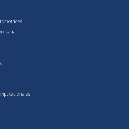
utomotrices
resarial
ca
omputacionales