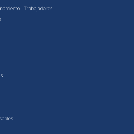
onamiento - Trabajadores
s
es
sables