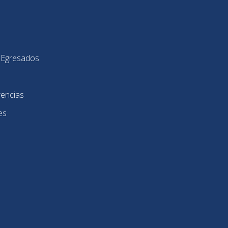
y Egresados
rencias
es