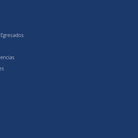
y Egresados
rencias
es