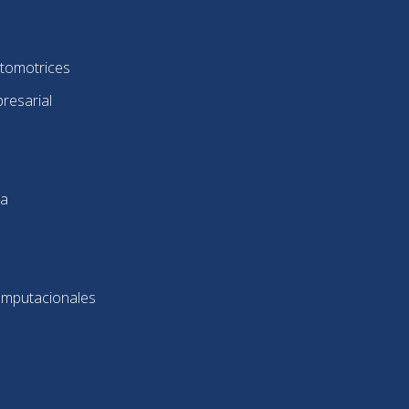
utomotrices
resarial
ca
omputacionales