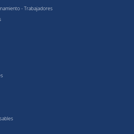
onamiento - Trabajadores
s
es
sables