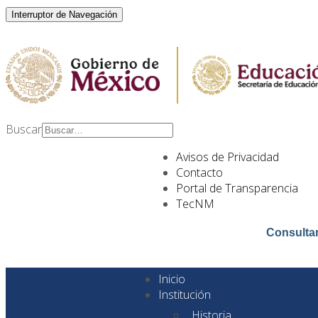
Interruptor de Navegación
Buscar
Type 2 or more
Avisos de Privacidad
characters for results.
Contacto
Portal de Transparencia
TecNM
Consulta
Inicio
Institución
Historia