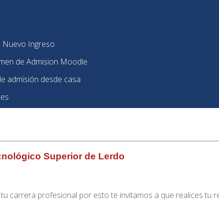
e Nuevo Ingreso
amen de Admision Moodle
e admisión desde casa
tes
nológico Superior de Lerdo
tu carrera profesional por esto te invitamos a que realices tu 