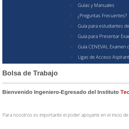
Guías y Manuales
¿Preguntas Frecuentes?
Guía para estudiantes d
Guía para Presentar Ex
Guía CENEVAL Examen d
Ligas de Acceso Aspiran
Bolsa de Trabajo
Bienvenido Ingeniero-Egresado del Instituto
Tec
Para nosotros es importante el poder apoyarte en el inicio de 