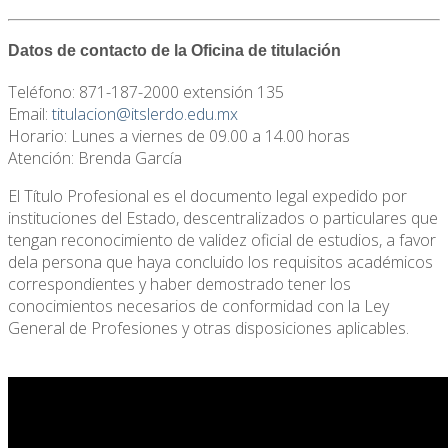
Datos de contacto de la Oficina de titulación
Teléfono: 871-187-2000 extensión 135
Email:
titulacion@itslerdo.edu.mx
Horario: Lunes a viernes de 09.00 a 14.00 horas
Atención: Brenda García
El Título Profesional es el documento legal expedido por
instituciones del Estado, descentralizados o particulares que
tengan reconocimiento de validez oficial de estudios, a favor
dela persona que haya concluido los requisitos académicos
correspondientes y haber demostrado tener los
conocimientos necesarios de conformidad con la Ley
General de Profesiones y otras disposiciones aplicables.