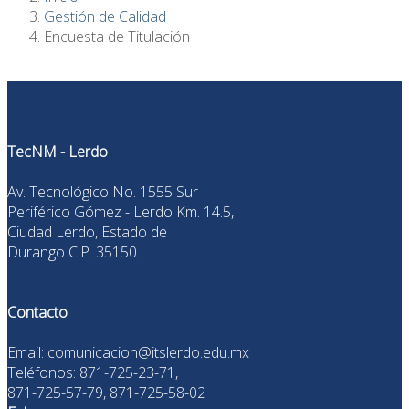
Gestión de Calidad
Encuesta de Titulación
TecNM - Lerdo
Av. Tecnológico No. 1555 Sur
Periférico Gómez - Lerdo Km. 14.5,
Ciudad Lerdo, Estado de
Durango C.P. 35150.
Contacto
Email: comunicacion@itslerdo.edu.mx
Teléfonos: 871-725-23-71,
871-725-57-79, 871-725-58-02