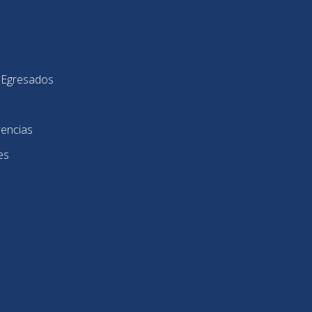
y Egresados
rencias
es