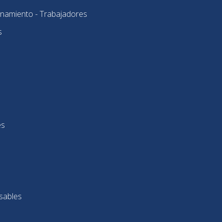
onamiento - Trabajadores
s
es
sables