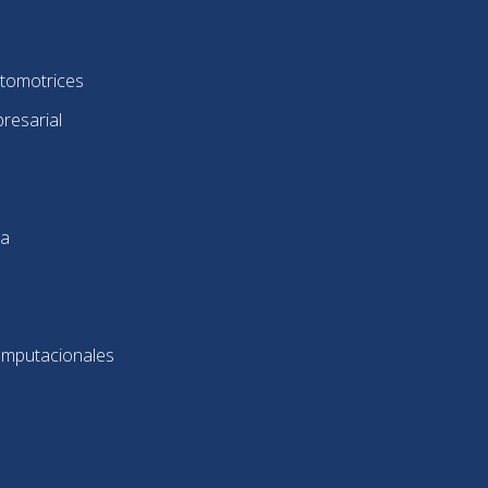
utomotrices
resarial
ca
omputacionales