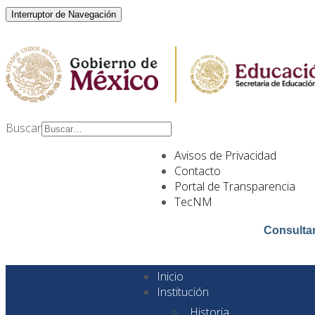
Interruptor de Navegación
Buscar
Type 2 or more
Avisos de Privacidad
characters for results.
Contacto
Portal de Transparencia
TecNM
Consulta
Inicio
Institución
Historia