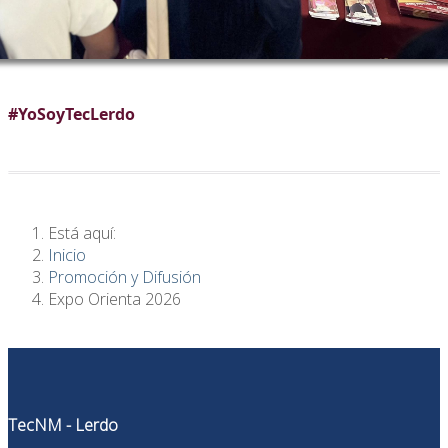
#YoSoyTecLerdo
Está aquí:
Inicio
Promoción y Difusión
Expo Orienta 2026
TecNM - Lerdo