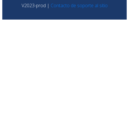
V2023-prod |
Contacto de soporte al sitio